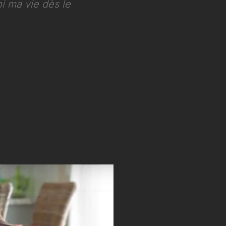
dans ma vie ! Ces
i ma vie dès le
 de la vie.