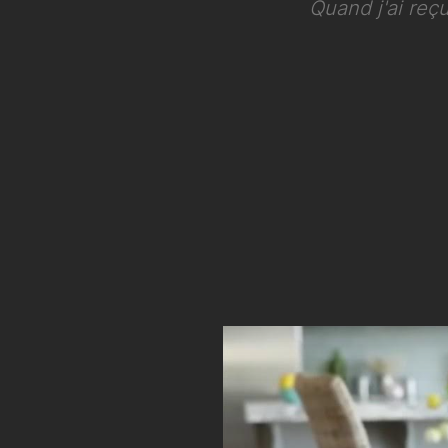
Les huiles doTER
Quand j'ai reç
huiles et 