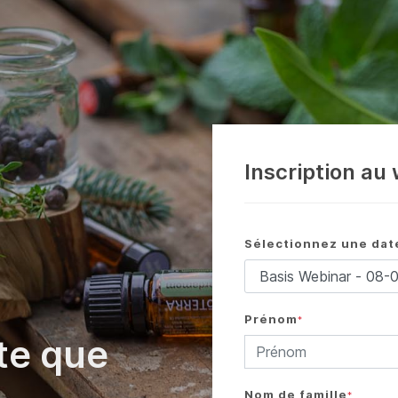
Inscription au
Sélectionnez une da
Prénom
*
te que
Nom de famille
*