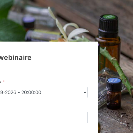
 webinaire
te
*